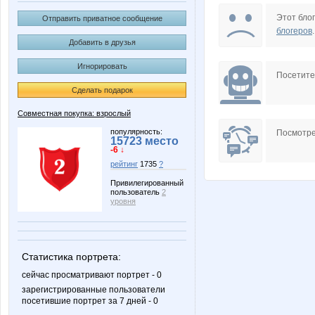
DOSA
Fifo25
Этот блог
Отправить приватное сообщение
блогеров
.
Добавить в друзья
Игнорировать
N@T@LK@
OXMA
Посетит
Сделать подарок
Совместная покупка: взрослый
a_e_n
cornflou
популярность:
Посмотре
15723 место
-6 ↓
рейтинг
1735
?
Привилегированный
пользователь
2
miss Kate
or-ang
уровня
Статистика портрета:
комсомолочка
мариночка кр
сейчас просматривают портрет - 0
зарегистрированные пользователи
посетившие портрет за 7 дней - 0