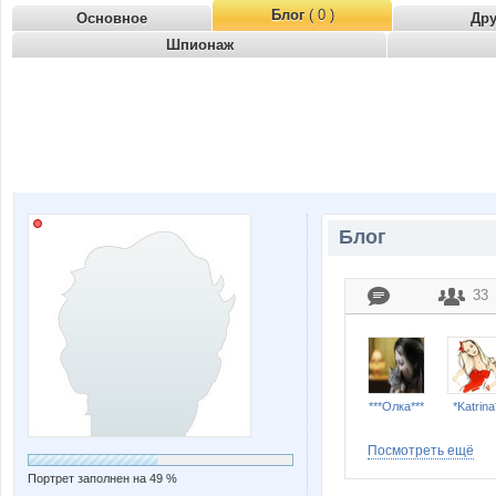
Блог
( 0 )
Основное
Др
Шпионаж
Блог
33
***Олка***
*Katrina
Посмотреть ещё
Портрет заполнен на 49 %