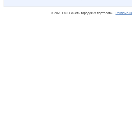
ГетцЮля
Хочу в 
© 2026 ООО «Сеть городских порталов» ·
Реклама н
Котечка
Кр
Олеся25
Ольгун
Червонная дама
923